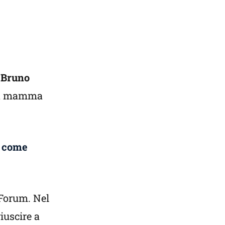
i
Bruno
lla mamma
o come
 Forum. Nel
iuscire a