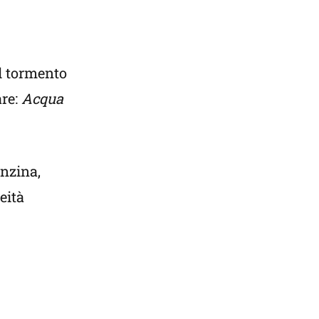
il tormento
are:
Acqua
anzina,
eità