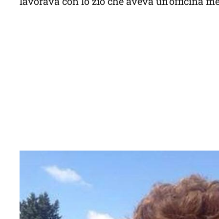
lavorava con lo zio che aveva un’officina m