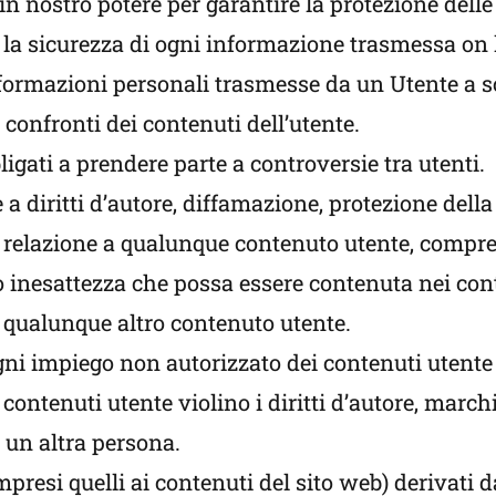
n nostro potere per garantire la protezione delle
 la sicurezza di ogni informazione trasmessa on l
nformazioni personali trasmesse da un Utente a sc
confronti dei contenuti dell’utente.
bligati a prendere parte a controversie tra utenti.
a diritti d’autore, diffamazione, protezione della s
n relazione a qualunque contenuto utente, compre
à o inesattezza che possa essere contenuta nei co
 qualunque altro contenuto utente.
i impiego non autorizzato dei contenuti utente (
ntenuti utente violino i diritti d’autore, marchi d
i un altra persona.
presi quelli ai contenuti del sito web) derivati d