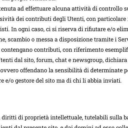
tenuta ad effettuare alcuna attività di controllo su
vità dei contributi degli Utenti, con particolare
sti. In ogni caso, ci si riserva di rifiutare e/o e
one, scambio o messa a disposizione tramite i Serv
 contengano contributi, con riferimento esemplifi
nti dal sito, forum, chat e newsgroup, dichiara 
vi ovvero offendano la sensibilità di determinate 
e e/o gestore del sito ma di chi li abbia inviati.
iritti di proprietà intellettuale, tutelabili sulla
ovenienti dal presente sito, e dai domini ad esso c