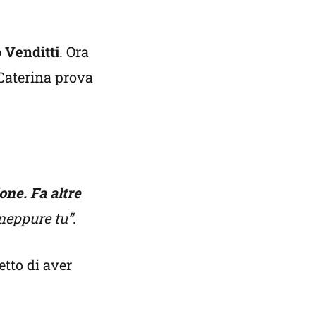
 Venditti
. Ora
 Caterina prova
one. Fa altre
 neppure tu”
.
etto di aver