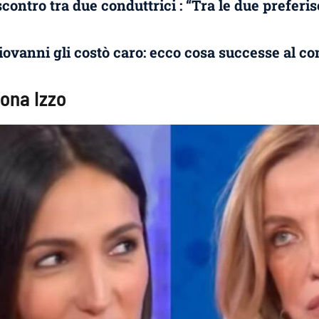
ontro tra due conduttrici : “Tra le due preferis
iovanni gli costò caro: ecco cosa successe al c
mona Izzo