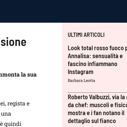
ULTIMI ARTICOLI
nsione
Look total rosso fuoco 
Annalisa: sensualità e
fascino infiammano
Instagram
ammonta la sua
Barbara Leotta
Roberto Valbuzzi, via la 
Lei, regista e
da chef: muscoli e fisic
mostra e i fan notano il
o una
dettaglio sul fianco
i è quindi