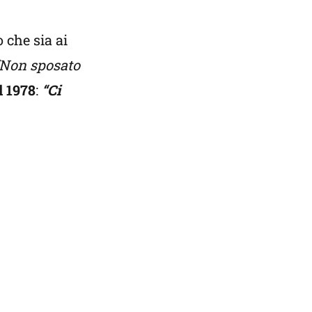
 che sia ai
“Non sposato
l 1978
:
“Ci