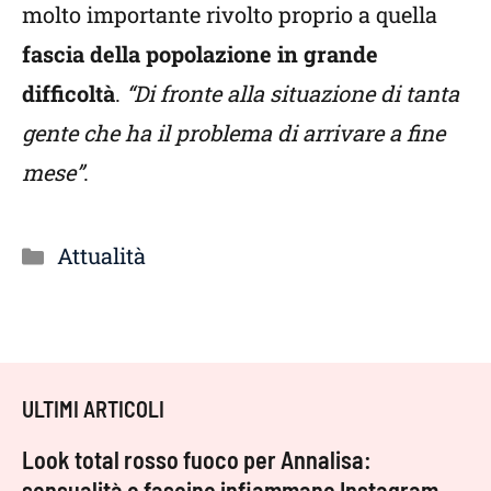
molto importante rivolto proprio a quella
fascia della popolazione in grande
difficoltà
.
“Di fronte alla situazione di tanta
gente che ha il problema di arrivare a fine
mese”
.
Categorie
Attualità
ULTIMI ARTICOLI
Look total rosso fuoco per Annalisa:
sensualità e fascino infiammano Instagram