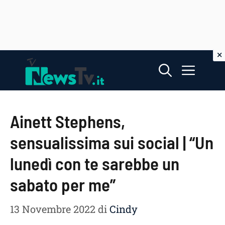
Vai
Menu
al
contenuto
Ainett Stephens,
sensualissima sui social | “Un
lunedì con te sarebbe un
sabato per me”
13 Novembre 2022
di
Cindy