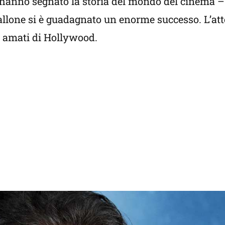
e hanno segnato la storia del mondo del cinema – 
lone si è guadagnato un enorme successo. L’atto
ù amati di Hollywood.