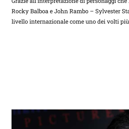
Grazie all’interpretazione di personaggi ch
Rocky Balboa e John Rambo – Sylvester Stal
livello internazionale come uno dei volti pi