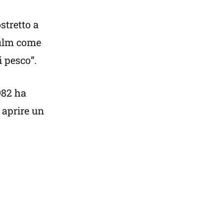
stretto a
film come
i pesco”.
982 ha
 aprire un