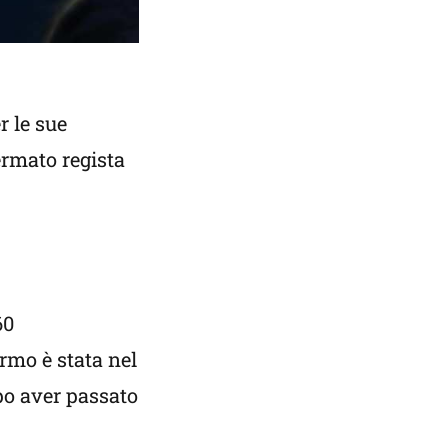
r le sue
fermato regista
60
rmo è stata nel
opo aver passato