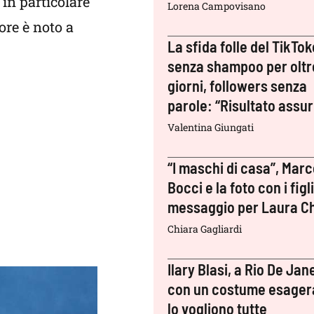
in particolare
Lorena Campovisano
re è noto a
La sfida folle del TikTok
senza shampoo per oltr
giorni, followers senza
parole: “Risultato assu
Valentina Giungati
“I maschi di casa”, Mar
Bocci e la foto con i figli:
messaggio per Laura Ch
Chiara Gagliardi
Ilary Blasi, a Rio De Jan
con un costume esager
lo vogliono tutte