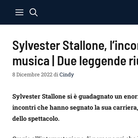
Vai
al
contenuto
Sylvester Stallone, l’in
musica | Due leggende ri
8 Dicembre 2022
di
Cindy
Sylvester Stallone si è guadagnato un enorm
incontri che hanno segnato la sua carriera
dello spettacolo.