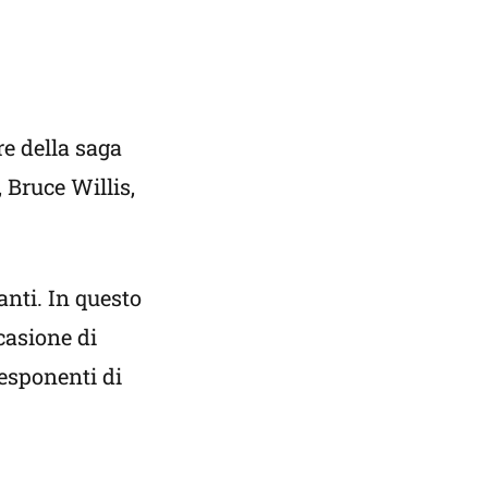
re della saga
 Bruce Willis,
nti. In questo
ccasione di
 esponenti di