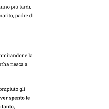
anno più tardi,
marito, padre di
 ammirandone la
ntha riesca a
ompiuto gli
ver spento le
 tanto,