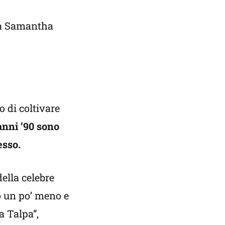
lla Samantha
 di coltivare
 anni ’90 sono
esso.
ella celebre
o un po’ meno e
a Talpa”,