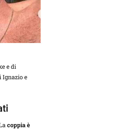
ke e di
i Ignazio e
ati
 La
coppia è