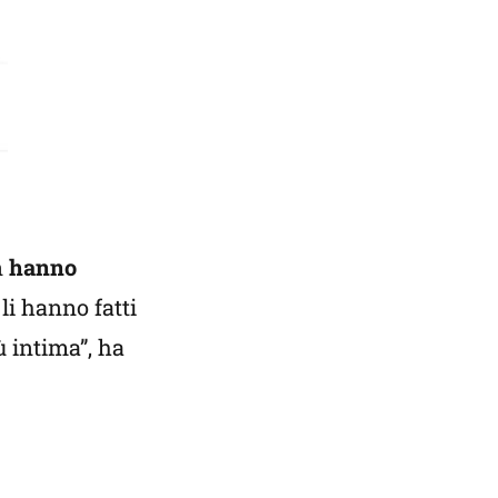
n
hanno
 li hanno fatti
ù intima”, ha