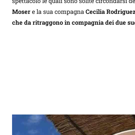
spettacolo le quali sono solite circondarsi d
Moser
e la sua compagna
Cecilia Rodriguez
che da ritraggono in compagnia dei due su