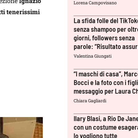
cezione
Ignazio
Lorena Campovisano
tti tenerissimi
La sfida folle del TikTok
senza shampoo per oltr
giorni, followers senza
parole: “Risultato assu
Valentina Giungati
“I maschi di casa”, Mar
Bocci e la foto con i figli:
messaggio per Laura Ch
Chiara Gagliardi
Ilary Blasi, a Rio De Jan
con un costume esager
lo vogliono tutte