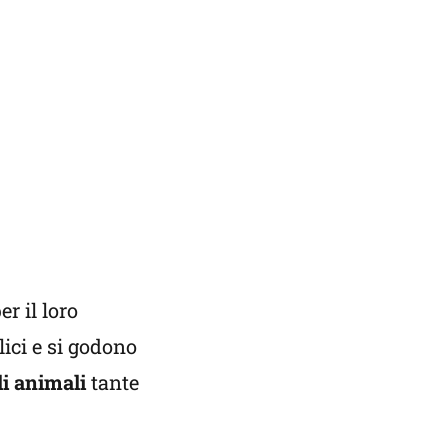
r il loro
ici e si godono
li animali
tante