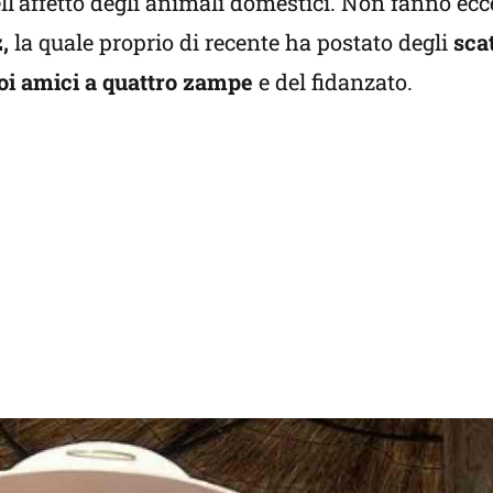
ell’affetto degli animali domestici. Non fanno ec
,
la quale proprio di recente ha postato degli
sca
oi amici a quattro zampe
e del fidanzato.