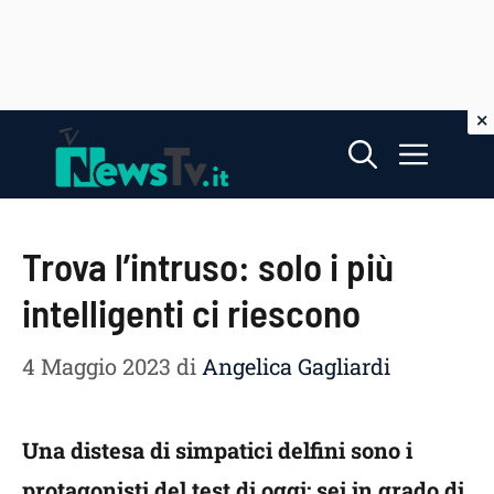
Vai
Menu
al
contenuto
Trova l’intruso: solo i più
intelligenti ci riescono
4 Maggio 2023
di
Angelica Gagliardi
Una distesa di simpatici delfini sono i
protagonisti del test di oggi: sei in grado di