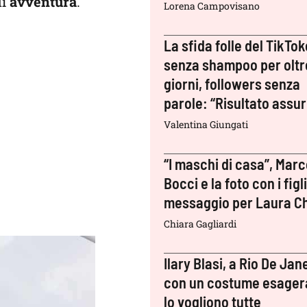
di
avventura
.
Lorena Campovisano
La sfida folle del TikTok
senza shampoo per oltr
giorni, followers senza
parole: “Risultato assu
Valentina Giungati
“I maschi di casa”, Mar
Bocci e la foto con i figli:
messaggio per Laura Ch
Chiara Gagliardi
Ilary Blasi, a Rio De Jan
con un costume esager
lo vogliono tutte