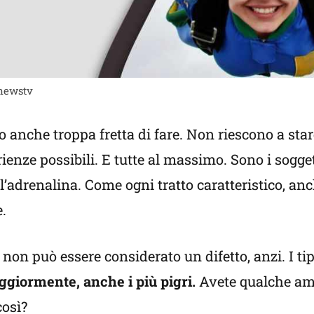
 newstv
o anche troppa fretta di fare. Non riescono a sta
enze possibili. E tutte al massimo. Sono i soggett
ll’adrenalina. Come ogni tratto caratteristico, an
.
non può essere considerato un difetto, anzi. I ti
giormente, anche i più pigri.
Avete qualche am
così?