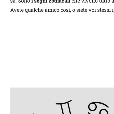
sa. Sono
i segni zodiacali
che vivono tutto a
Avete qualche amico così, o siete voi stessi i