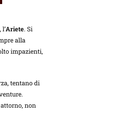
l’
Ariete
. Si
empre alla
olto impazienti,
za, tentano di
vventure.
 attorno, non