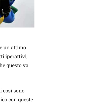
re un attimo
i iperattivi,
che questo va
pi così sono
ico con queste