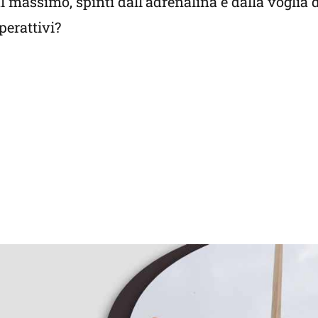
l massimo, spinti dall’adrenalina e dalla voglia 
perattivi?