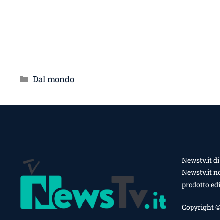
Categorie
Dal mondo
Newstv.it di
Newstv.it no
prodotto edi
Copyright ©20