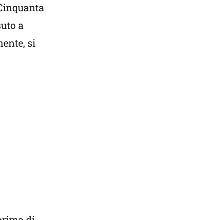
 Cinquanta
suto a
ente, si
rima di