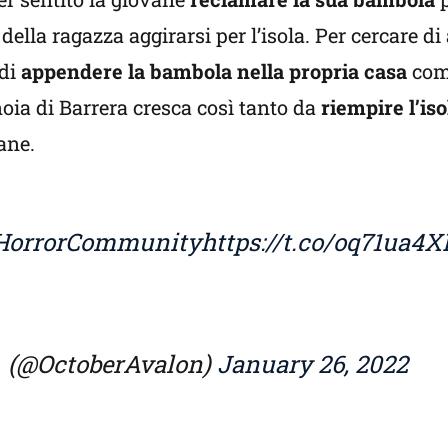
 della ragazza aggirarsi per l’isola. Per cercare d
 di
appendere la bambola nella propria casa
come
oia di Barrera cresca così tanto da
riempire l’iso
ane.
HorrorCommunity
https://t.co/oq71ua4X
╮ (@OctoberAvalon)
January 26, 2022