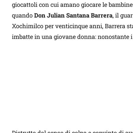
giocattoli con cui amano giocare le bambine 
quando
Don Julian Santana Barrera
, il gua
Xochimilco per venticinque anni, Barrera s
imbatte in una giovane donna: nonostante i 
Distrutto dal senso di colpa e convinto di av