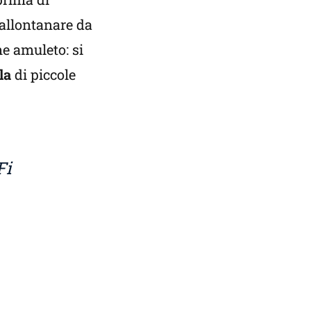
i allontanare da
 amuleto: si
la
di piccole
Fi