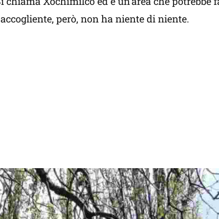
. Si chiama Xochimilco ed è un’area che potrebbe 
 accogliente, però, non ha niente di niente.