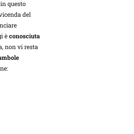
in questo
 vicenda del
anciare
gi è
conosciuta
, non vi resta
ambole
ane: