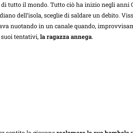
di tutto il mondo. Tutto ciò ha inizio negli anni
rdiano dell’isola, sceglie di saldare un debito. Vis
tava nuotando in un canale quando, improvvisam
suoi tentativi,
la ragazza annega
.
er sentito la giovane
reclamare la sua bambola
p