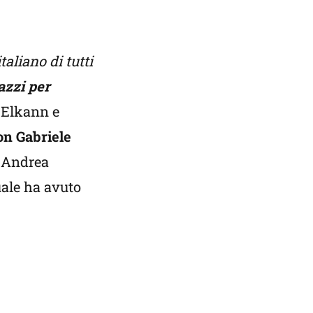
taliano di tutti
azzi per
o Elkann e
on Gabriele
n Andrea
uale ha avuto