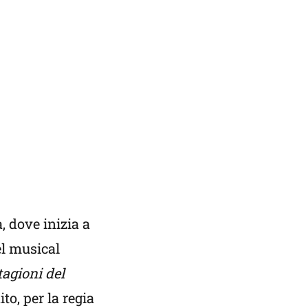
, dove inizia a
el musical
agioni del
to, per la regia