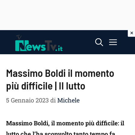
Vai
Menu
al
contenuto
Massimo Boldi il momento
più difficile | Il lutto
5 Gennaio 2023
di
Michele
Massimo Boldi, il momento più difficile: il
lutto che l’ha sconvolto tanto tempo fa.