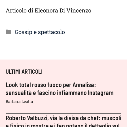
Articolo di Eleonora Di Vincenzo
Categorie
Gossip e spettacolo
ULTIMI ARTICOLI
Look total rosso fuoco per Annalisa:
sensualità e fascino infiammano Instagram
Barbara Leotta
Roberto Valbuzzi, via la divisa da chef: muscoli
e fisico in mostra e i fan notano il dettaglio sul