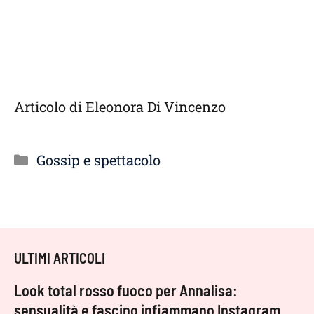
Articolo di Eleonora Di Vincenzo
Categorie
Gossip e spettacolo
ULTIMI ARTICOLI
Look total rosso fuoco per Annalisa:
sensualità e fascino infiammano Instagram