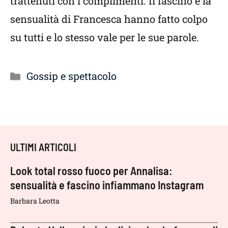
trattenuti con i complimenti. Il fascino e la
sensualità di Francesca hanno fatto colpo
su tutti e lo stesso vale per le sue parole.
Categorie
Gossip e spettacolo
ULTIMI ARTICOLI
Look total rosso fuoco per Annalisa:
sensualità e fascino infiammano Instagram
Barbara Leotta