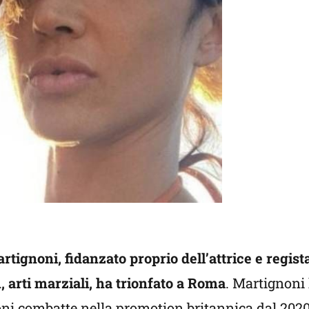
tignoni, fidanzato proprio dell’attrice e regis
, arti marziali, ha trionfato a Roma
. Martignoni 
ni combatte nella promotion britannica dal 2020