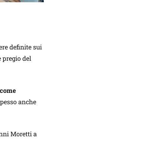
re definite sui
 pregio del
e come
 Spesso anche
nni Moretti a