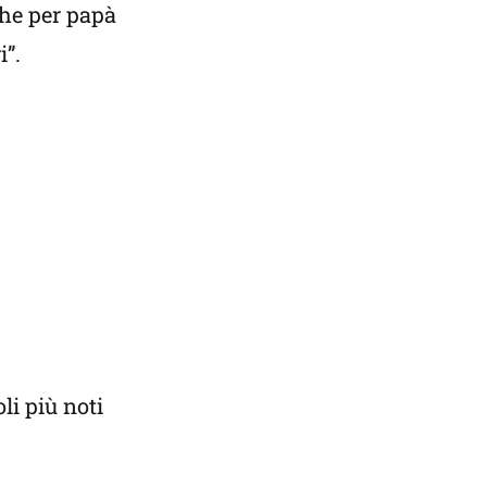
che per papà
i”.
li più noti