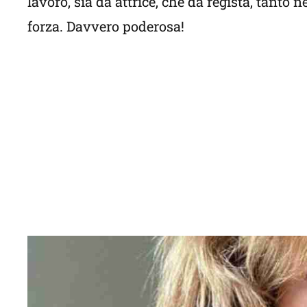
lavoro, sia da attrice, che da regista, tanto 
forza. Davvero poderosa!