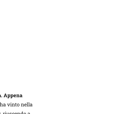
ta. Appena
ha vinto nella
, riuscendo a