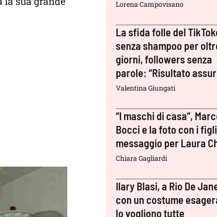
ra la sua grande
Lorena Campovisano
La sfida folle del TikTok
senza shampoo per oltr
giorni, followers senza
parole: “Risultato assu
Valentina Giungati
“I maschi di casa”, Mar
Bocci e la foto con i figli:
messaggio per Laura Ch
Chiara Gagliardi
Ilary Blasi, a Rio De Jan
con un costume esager
lo vogliono tutte