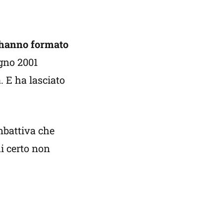
n hanno formato
ugno 2001
. E ha lasciato
mbattiva che
di certo non