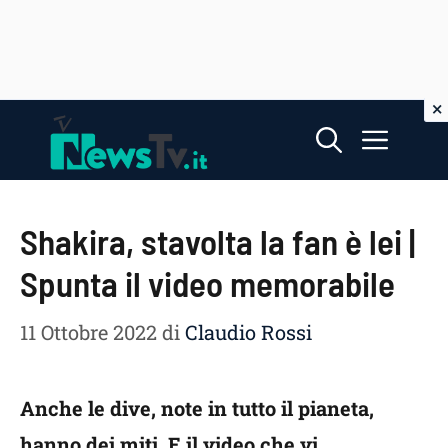
Vai
Menu
al
contenuto
Shakira, stavolta la fan è lei |
Spunta il video memorabile
11 Ottobre 2022
di
Claudio Rossi
Anche le dive, note in tutto il pianeta,
hanno dei miti. E il video che vi