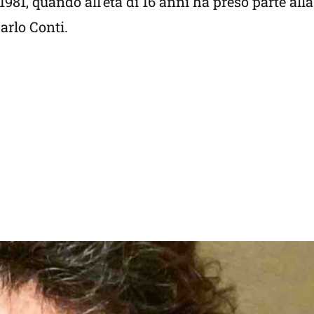
981, quando all’età di 16 anni ha preso parte all
arlo Conti.