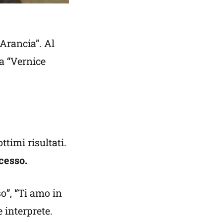
Arancia”. Al
ma “Vernice
ttimi risultati.
cesso.
so”, “Ti amo in
 interprete.