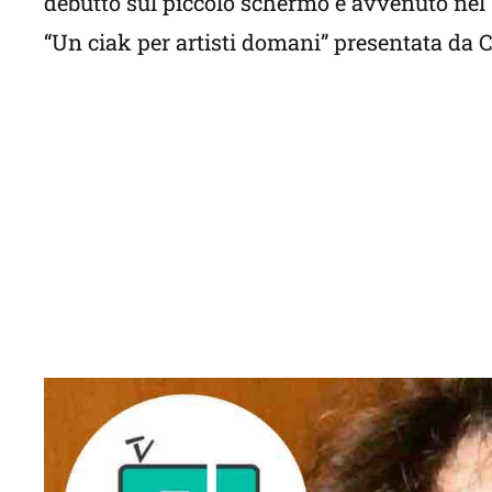
debutto sul piccolo schermo è avvenuto nel 1
“Un ciak per artisti domani” presentata da C