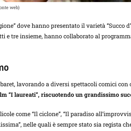
fonte web)
gione” dove hanno presentato il varietà “Succo d’
tutti e tre insieme, hanno collaborato al program
rmo
baret, lavorando a diversi spettacoli comici con o
ilm “I laureati”, riscuotendo un grandissimo suc
icole come “Il ciclone”, “Il paradiso all’improvvi
issima”, nelle quali è sempre stato sia regista che