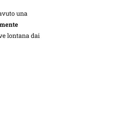
 avuto una
emente
ive lontana dai