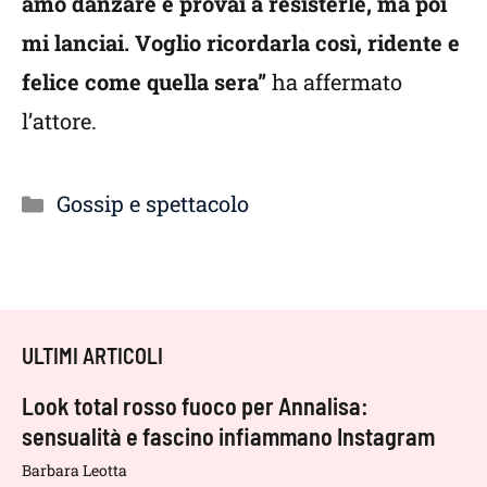
amo danzare e provai a resisterle, ma poi
mi lanciai. Voglio ricordarla così, ridente e
felice come quella sera”
ha affermato
l’attore.
Categorie
Gossip e spettacolo
ULTIMI ARTICOLI
Look total rosso fuoco per Annalisa:
sensualità e fascino infiammano Instagram
Barbara Leotta