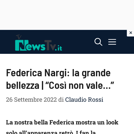
Vai
Menu
al
contenuto
Federica Nargi: la grande
bellezza | “Così non vale…”
26 Settembre 2022
di
Claudio Rossi
La nostra bella Federica mostra un look
solo all’apparenza retrò. I fan la