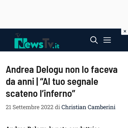
Vai
Menu
al
contenuto
Andrea Delogu non lo faceva
da anni | “Al tuo segnale
scateno l’inferno”
21 Settembre 2022
di
Christian Camberini