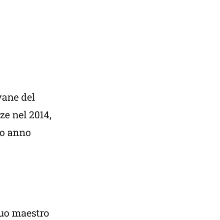
vane del
ze nel 2014,
so anno
suo maestro