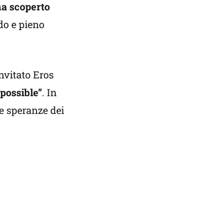
ha scoperto
do e pieno
invitato Eros
possible”
. In
le speranze dei