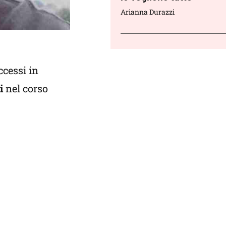
Arianna Durazzi
ccessi in
i
nel corso