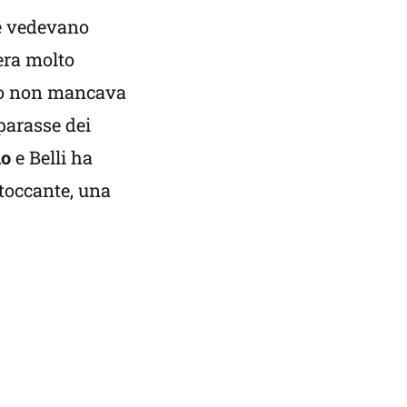
he vedevano
era molto
aolo non mancava
parasse dei
io
e Belli ha
toccante, una