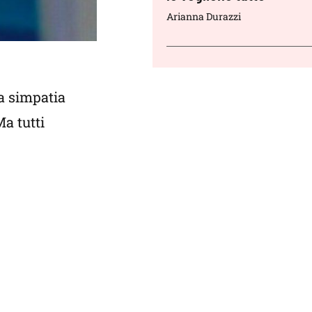
Arianna Durazzi
ua simpatia
Ma tutti