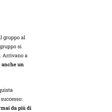
il gruppo al
 gruppo si
. Arrivano a
o anche un
quista
 successo:
rmai da più di