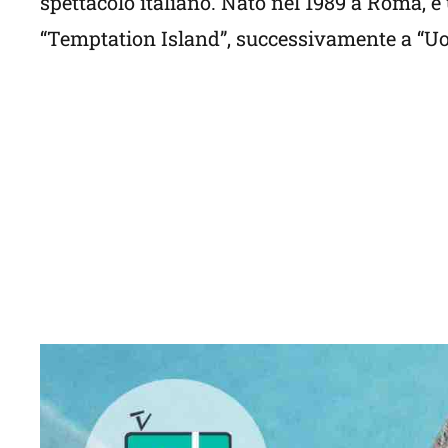
spettacolo italiano. Nato nel 1989 a Roma, è
“Temptation Island”, successivamente a “Uom