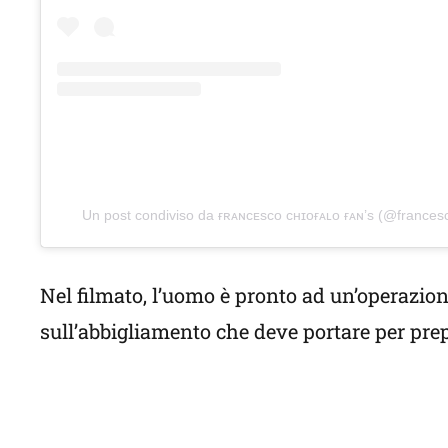
Un post condiviso da ғʀᴀɴᴄᴇsᴄᴏ ᴄʜɪᴏғᴀʟᴏ ғᴀɴ’s (@frances
Nel filmato, l’uomo è pronto ad un’operazion
sull’abbigliamento che deve portare per prep