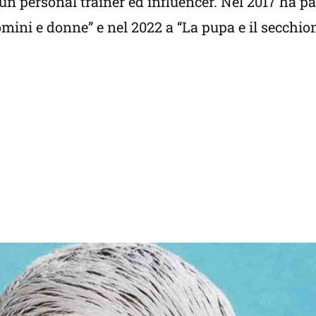
 un personal trainer ed influencer. Nel 2017 ha pa
ini e donne” e nel 2022 a “La pupa e il secchion