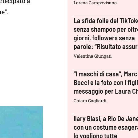
rtecipato a
Lorena Campovisano
e”.
La sfida folle del TikTok
senza shampoo per oltr
giorni, followers senza
parole: “Risultato assu
Valentina Giungati
“I maschi di casa”, Mar
Bocci e la foto con i figli:
messaggio per Laura Ch
Chiara Gagliardi
Ilary Blasi, a Rio De Jan
con un costume esager
lo vogliono tutte