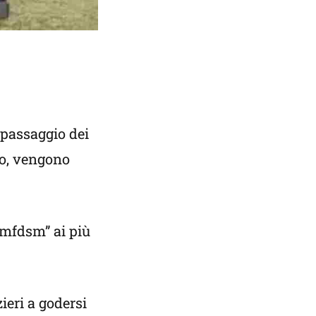
i passaggio dei
oso, vengono
smfdsm” ai più
ieri a godersi