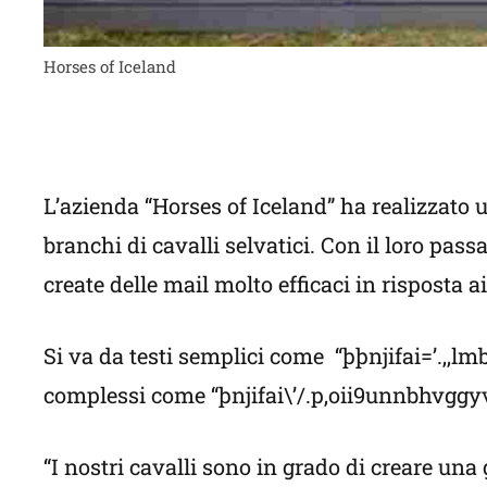
Horses of Iceland
L’azienda “Horses of Iceland” ha realizzato
branchi di cavalli selvatici. Con il loro passa
create delle mail molto efficaci in risposta ai
Si va da testi semplici come “þþnjifai=’.
complessi come “þnjifai\’/.p,oii9unnbhvggy
“I nostri cavalli sono in grado di creare un