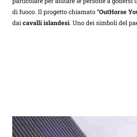
particolare per aiutare le persone a godersi 
di fuoco. Il progetto chiamato “
OutHorse Yo
dai
cavalli islandesi
. Uno dei simboli del pa