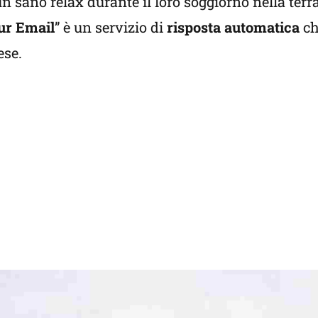
un sano relax durante il loro soggiorno nella terra
ur Email
” è un servizio di
risposta automatica
ch
ese.