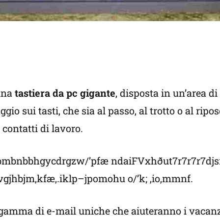
 una
tastiera da pc gigante
, disposta in un’area d
ggio sui tasti, che sia al passo, al trotto o al rip
 contatti di lavoro.
,,lmbmbnbbhgycdrgzw/’pfæ ndaiFVxhðut7r7r7r7dj
vgjhbjm,kfæ,.iklp–jpomohu o/’k; ,io,mmnf.
a gamma di e-mail uniche che aiuteranno i vacanz