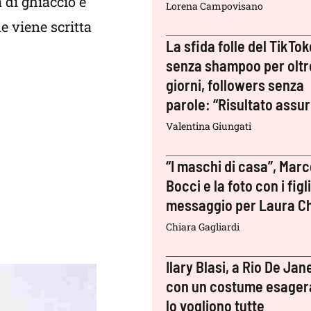
 di ghiaccio e
Lorena Campovisano
e viene scritta
La sfida folle del TikTok
senza shampoo per oltr
giorni, followers senza
parole: “Risultato assu
Valentina Giungati
“I maschi di casa”, Mar
Bocci e la foto con i figli:
messaggio per Laura Ch
Chiara Gagliardi
Ilary Blasi, a Rio De Jan
con un costume esager
lo vogliono tutte