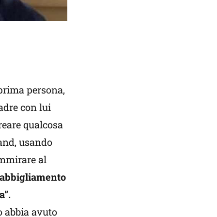
 prima persona,
adre con lui
creare qualcosa
rand, usando
ammirare al
i abbigliamento
a”.
o abbia avuto