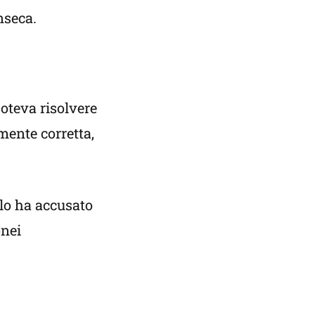
nseca.
oteva risolvere
mente corretta,
 lo ha accusato
onei