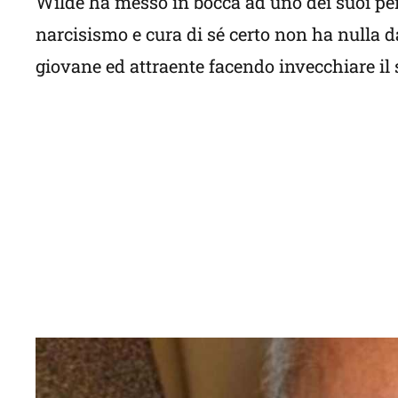
Wilde ha messo in bocca ad uno dei suoi per
narcisismo e cura di sé certo non ha nulla d
giovane ed attraente facendo invecchiare il s