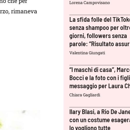
no che per
Lorena Campovisano
orzo, rimaneva
La sfida folle del TikTok
senza shampoo per oltr
giorni, followers senza
parole: “Risultato assu
Valentina Giungati
“I maschi di casa”, Mar
Bocci e la foto con i figli:
messaggio per Laura Ch
Chiara Gagliardi
Ilary Blasi, a Rio De Jan
con un costume esager
lo vogliono tutte