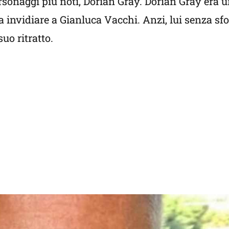
sonaggi più noti, Dorian Gray. Dorian Gray era u
a invidiare a Gianluca Vacchi. Anzi, lui senza sf
uo ritratto.