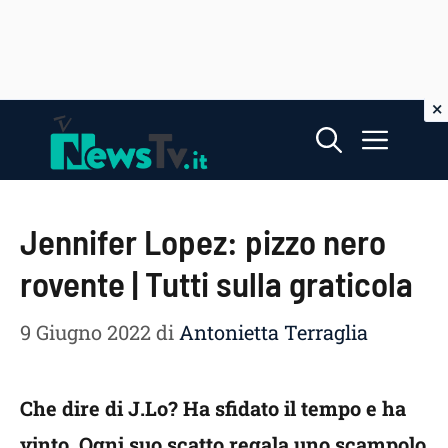
Vai
Menu
al
contenuto
Jennifer Lopez: pizzo nero
rovente | Tutti sulla graticola
9 Giugno 2022
di
Antonietta Terraglia
Che dire di J.Lo? Ha sfidato il tempo e ha
vinto. Ogni suo scatto regala uno scampolo