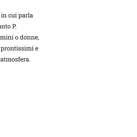
in cui parla
nto P.
omini o donne,
 prontissimi e
’atmosfera.