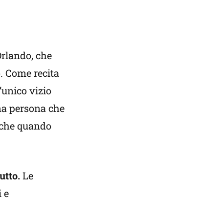
Orlando, che
o. Come recita
’unico vizio
una persona che
anche quando
utto.
Le
i e