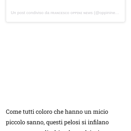
Un post condiviso da ғʀᴀɴᴄᴇsᴄᴏ ᴏᴘᴘɪɴɪ ɴᴇᴡs (@oppininews)
Come tutti coloro che hanno un micio
piccolo sanno, questi pelosi si infilano