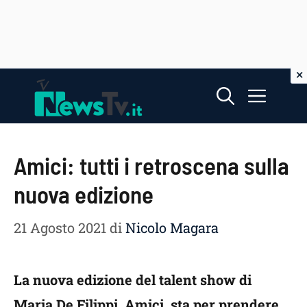
Vai
Menu
al
contenuto
Amici: tutti i retroscena sulla
nuova edizione
21 Agosto 2021
di
Nicolo Magara
La nuova edizione del talent show di
Maria De Filippi, Amici, sta per prendere